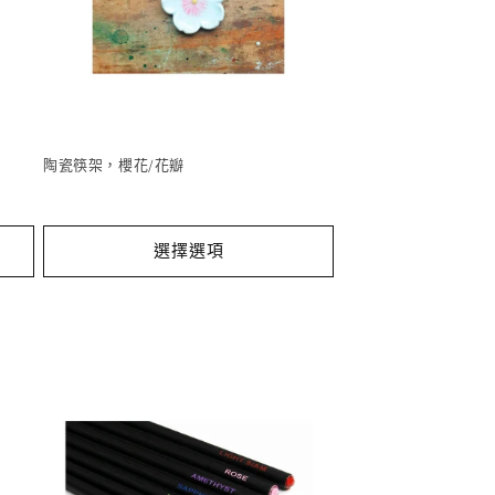
陶瓷筷架，櫻花/花瓣
選擇選項