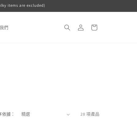
ulky items are excluded)
購
登
物
我們
入
車
序依據：
28 項產品