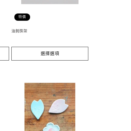
特價
油氈筷架
選擇選項