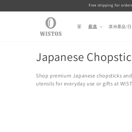
跳至內
Free shipping for order
容
家
廚具
澳洲產品/
商
Japanese Chopstic
品
Shop premium Japanese chopsticks and cu
系
utensils for everyday use or gifts at WIS
列
: