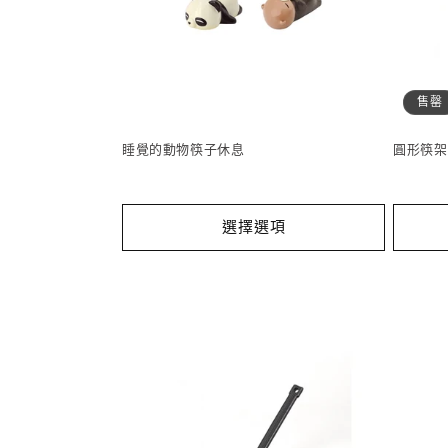
售罄
睡覺的動物筷子休息
圓形筷架
選擇選項