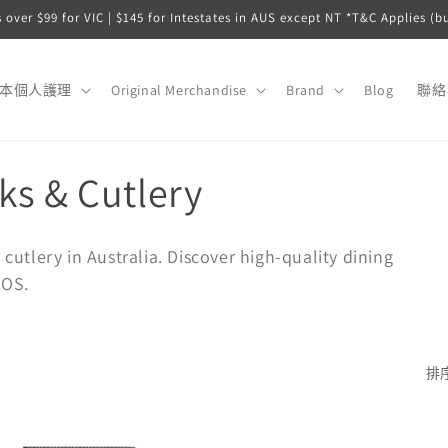
s over $99 for VIC | $145 for Intestates in AUS except NT *T&C Applies (b
日本個人護理
Original Merchandise
Brand
Blog
聯絡
ks & Cutlery
tlery in Australia. Discover high-quality dining
TOS.
排