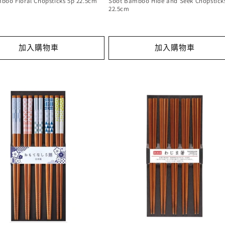
boo Floral Chopsticks 5p 22.5cm
Soot Bamboo Hide and Seek Chopstick
22.5cm
加入購物車
加入購物車