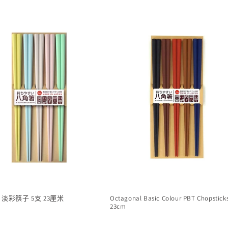
T 淡彩筷子 5支 23厘米
Octagonal Basic Colour PBT Chopstick
23cm