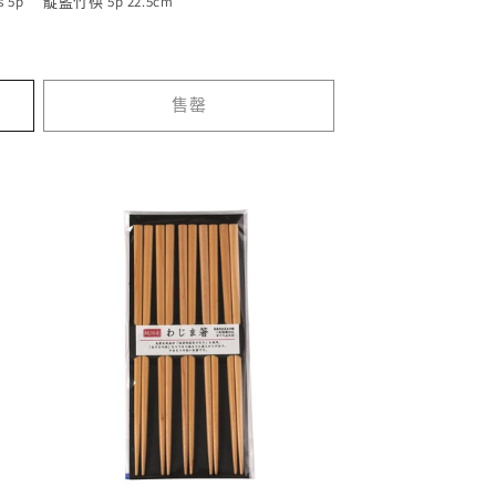
s 5p
靛藍竹筷 5p 22.5cm
售罄