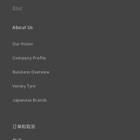
Blog
About Us
Our Vision
Company Profile
Business Overview
Venley Tyre
Japanese Brands
订单和取消