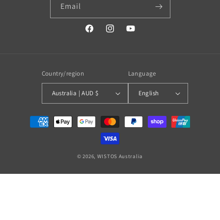
Email
https://www.facebook.com/profile.php?
https://www.instagram.com/wistos
https://www.youtube.com/
id=100079720519230#
Country/region
Language
Australia | AUD $
English
Payment
methods
© 2026,
WISTOS Australia